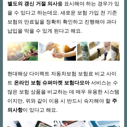
별도의 갱신 거절 의사
를 표시해야 하는 경우가 있
을 수 있다고 하는데요. 새로운 보험 가입 전 기존
보험의 만료일을 정확히 확인하고 진행해야 과다
납입을 막을 수 있게 된다고 해요.
현대해상 다이렉트 자동차보험 보험료 비교 사이
트
온라인 보험 슈퍼마켓 보험다모아
서비스는 수
많은 보험 상품을 비교하는 데 매우 유용한 시스템
이지만, 위와 같이 이용 시 반드시 숙지해야 할
주
의사항
이 있다고 해요.