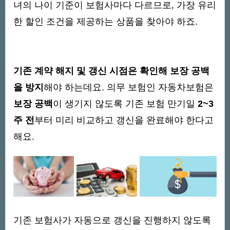
녀의 나이 기준이 보험사마다 다르므로, 가장 유리
한 할인 조건을 제공하는 상품을 찾아야 하죠.
기존 계약 해지 및 갱신 시점은 확인해 보장 공백
을 방지
해야 하는데요.
의무 보험인 자동차보험은
보장 공백
이 생기지 않도록 기존 보험 만기일
2~3
주 전
부터 미리 비교하고 갱신을 완료해야 한다고
해요.
기존 보험사가 자동으로 갱신을 진행하지 않도록