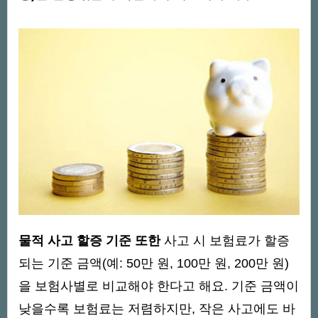
물적 사고 할증 기준 또한
사고 시 보험료가 할증
되는 기준 금액(예: 50만 원, 100만 원, 200만 원)
을 보험사별로 비교해야 한다고 해요. 기준 금액이
낮을수록 보험료는 저렴하지만, 작은 사고에도 바