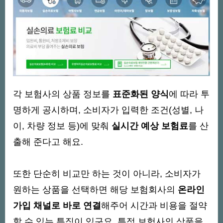
각 보험사의 상품 정보를
표준화된 양식
에 따라 투
명하게 공시하며, 소비자가 입력한 조건(성별, 나
이, 차량 정보 등)에 맞춰
실시간 예상 보험료
를 산
출해 준다고 해요.
또한 단순히 비교만 하는 것이 아니라, 소비자가
원하는 상품을 선택하면 해당 보험회사의
온라인
가입 채널로 바로 연결
해주어 시간과 비용을 절약
할 수 있는 특징이 있구요.
특정 보험사의 상품을