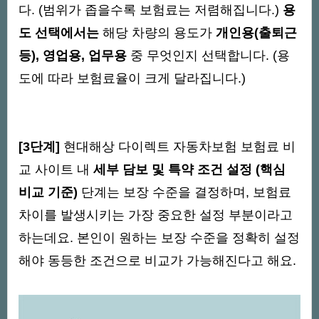
다. (범위가 좁을수록 보험료는 저렴해집니다.)
용
도 선택에서는
해당 차량의 용도가
개인용(출퇴근
등), 영업용, 업무용
중 무엇인지 선택합니다. (용
도에 따라 보험료율이 크게 달라집니다.)
[3단계]
현대해상 다이렉트 자동차보험 보험료 비
교 사이트 내
세부 담보 및 특약 조건 설정 (핵심
비교 기준)
단계는 보장 수준을 결정하며, 보험료
차이를 발생시키는 가장 중요한 설정 부분이라고
하는데요. 본인이 원하는 보장 수준을 정확히 설정
해야 동등한 조건으로 비교가 가능해진다고 해요.