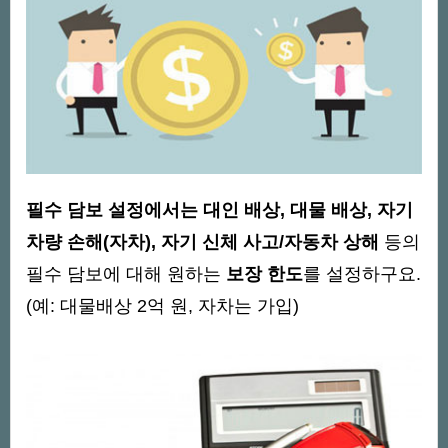
필수 담보 설정
에서는
대인 배상, 대물 배상, 자기
차량 손해(자차), 자기 신체 사고/자동차 상해
등의
필수 담보에 대해 원하는
보장 한도
를 설정하구요.
(예: 대물배상 2억 원, 자차는 가입)