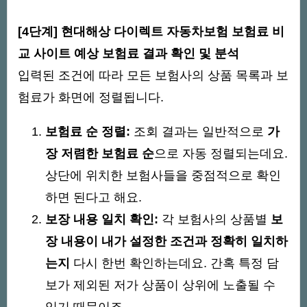
[4단계] 현대해상 다이렉트 자동차보험 보험료 비
교 사이트 예상 보험료 결과 확인 및 분석
입력된 조건에 따라 모든 보험사의 상품 목록과 보
험료가 화면에 정렬됩니다.
보험료 순 정렬:
조회 결과는 일반적으로
가
장 저렴한 보험료 순
으로 자동 정렬되는데요.
상단에 위치한 보험사들을 중점적으로 확인
하면 된다고 해요.
보장 내용 일치 확인:
각 보험사의 상품별
보
장 내용이 내가 설정한 조건과 정확히 일치하
는지
다시 한번 확인하는데요. 간혹 특정 담
보가 제외된 저가 상품이 상위에 노출될 수