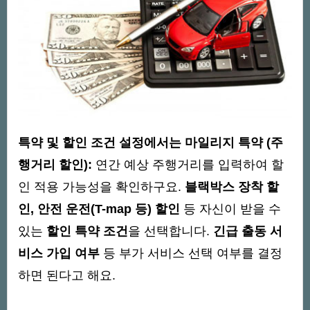
특약 및 할인 조건 설정에서는
마일리지 특약 (주
행거리 할인):
연간 예상 주행거리를 입력하여 할
인 적용 가능성을 확인하구요.
블랙박스 장착 할
인, 안전 운전(T-map 등) 할인
등 자신이 받을 수
있는
할인 특약 조건
을 선택합니다.
긴급 출동 서
비스 가입 여부
등 부가 서비스 선택 여부를 결정
하면 된다고 해요.