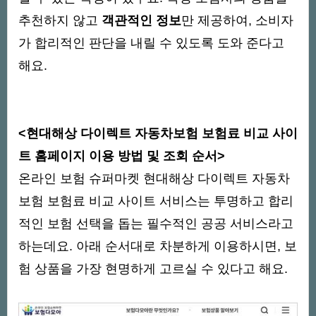
추천하지 않고
객관적인 정보
만 제공하여, 소비자
가 합리적인 판단을 내릴 수 있도록 도와 준다고
해요.
<현대해상 다이렉트 자동차보험 보험료 비교 사이
트 홈페이지 이용 방법 및 조회 순서>
온라인 보험 슈퍼마켓 현대해상 다이렉트 자동차
보험 보험료 비교 사이트 서비스는 투명하고 합리
적인 보험 선택을 돕는 필수적인 공공 서비스라고
하는데요. 아래 순서대로 차분하게 이용하시면, 보
험 상품을 가장 현명하게 고르실 수 있다고 해요.