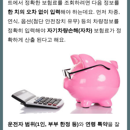
트에서 정확한 보험료를 조회하려면 다음 정보를
한 치의 오차 없이 입력
해야 하는데요. 먼저
차종,
연식, 옵션(첨단 안전장치 유무) 등의 차량정보를
정확히 입력해야
자기차량손해(자차)
보험료가 정
확하게 산출 된다고 해요.
운전자 범위(1인, 부부 한정 등)
와
연령 특약
을 잘