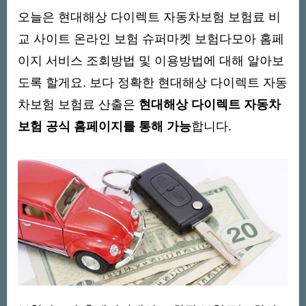
오늘은 현대해상 다이렉트 자동차보험 보험료 비
교 사이트 온라인 보험 슈퍼마켓 보험다모아 홈페
이지 서비스 조회방법 및 이용방법에 대해 알아보
도록 할게요. 보다 정확한 현대해상 다이렉트 자동
차보험 보험료 산출은
현대해상 다이렉트 자동차
보험 공식 홈페이지를 통해 가능
합니다.