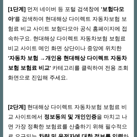
[1단계]
먼저 네이버 등 포털 검색창에
'보험다모
아'
를 검색하여 현대해상 다이렉트 자동차보험 보
험료 비교 사이트 보험다모아 공식 홈페이지에 접
속하구요. 현대해상 다이렉트 자동차보험 보험료
비교 사이트
메인 화면 상단이나 중앙에 위치한
'자동차 보험 →개인용 현대해상 다이렉트 자동차
보험 보험료 비교'
카테고리를 클릭하여 전용 조회
화면으로 진입해 주세요.
[2단계]
현대해상 다이렉트 자동차보험 보험료 비
교 사이트에서
정보동의 및 개인인증
을 마치고 나
면 가장 정확한 보험료를 산출하기 위해 필수적으
로 요구되는
차량 및 운전자에 대한 정보를 입력
하