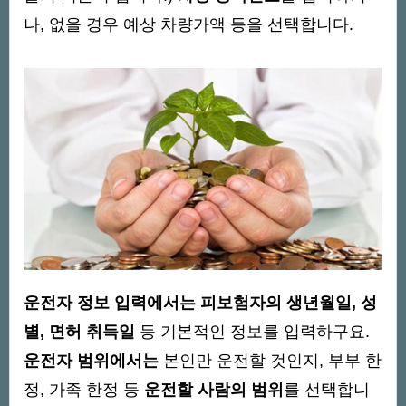
나, 없을 경우 예상 차량가액 등을 선택합니다.
운전자 정보 입력에서는
피보험자의 생년월일, 성
별, 면허 취득일
등 기본적인 정보를 입력하구요.
운전자 범위에서는
본인만 운전할 것인지, 부부 한
정, 가족 한정 등
운전할 사람의 범위
를 선택합니