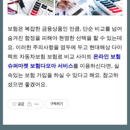
보험은 복잡한 금융상품인 만큼, 단순 비교를 넘어
숨겨진 함정을 피해야 현명한 선택을 할 수 있는데
요.
이러한 주의사항을 염두에 두고
현대해상 다이
렉트 자동차보험 보험료 비교 사이트
온라인 보험
슈퍼마켓 보험다모아 서비스
를 이용하신다면, 실
속있는 보험 가입을 하실 수 있다고 해요. 참고하
셨으면 좋겠어요.
구독하기
공감