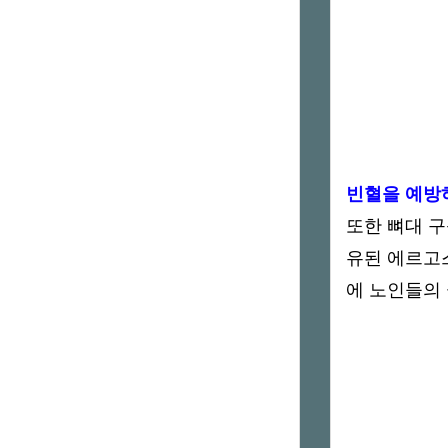
빈혈을 예방
또한 뼈대 구
유된 에르고
에 노인들의