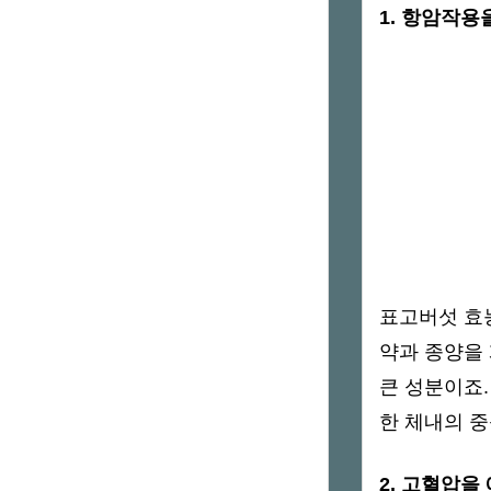
1. 항암작용
표고버섯 
약과 종양을
큰 성분이죠
한 체내의 
2. 고혈압을