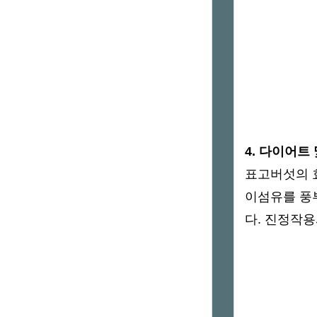
4. 다이어트
표고버섯의 
이섬유를 풍
다. 진정작