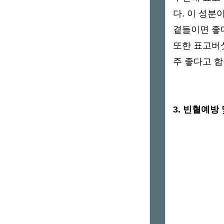
다. 이 성
곁들이면 좋
또한 표고버섯
주 좋다고 합
3. 빈혈예방