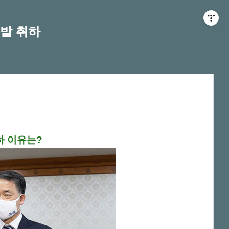
고발 취하
하 이유는?