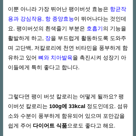
이뿐 아니라 가장 뛰어난 팽이버섯 효능은
항균작
용과 강심작용, 항 종양효능
이 뛰어나다는 것인데
요. 팽이버섯의 흰색줄기 부분은
호흡기
의 기능을
활발하게 하고,
장
을 부드럽게 활동하도록 도와주
며 고단백, 저칼로리에 천연 비타민을 풍부하게 함
유하고 있어
뼈와 치아발육
을 촉진시켜 성장기 아
이들에게 특히 좋다고 합니다.
그렇다면 팽이 버섯 칼로리는 어떻게 될까요? 팽
이버섯 칼로리는
100g에 33kcal
정도인데요. 섬유
소와 수분이 풍부하게 함유되어 있으며 포만감을
쉽게 주어
다이어트 식품
으로도 좋다고 해요.