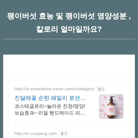
팽이버섯 효능 및 팽이버섯 영양성분 ,
칼로리 얼마일까요?
http://m.smartstore.naver.com/costeglory
광고
진달래꽃 순한 패밀리 로션
첫구매 2,000원 할인
코스테글로리~놀라운 진정/영양/
보습효과~ 리얼 핸드메이드 피부
트러블 특화 화장품
http://m.coupang.com
광고