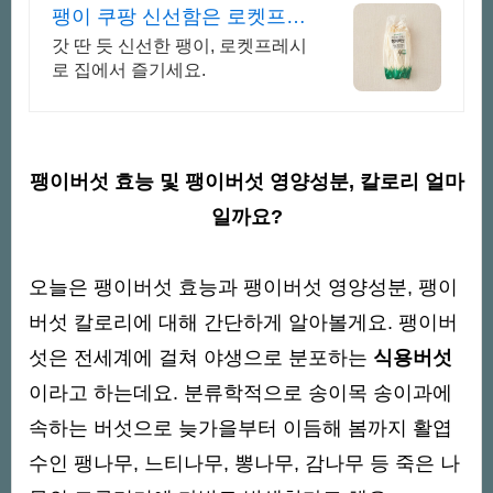
팽이 쿠팡 신선함은 로켓프레
시로!
갓 딴 듯 신선한 팽이, 로켓프레시
로 집에서 즐기세요.
팽이버섯 효능 및 팽이버섯 영양성분, 칼로리 얼마
일까요?
오늘은 팽이버섯 효능과 팽이버섯 영양성분, 팽이
버섯 칼로리에 대해 간단하게 알아볼게요. 팽이버
섯은 전세계에 걸쳐 야생으로 분포하는
식용버섯
이라고 하는데요. 분류학적으로 송이목 송이과에
속하는 버섯으로 늦가을부터 이듬해 봄까지 활엽
수인 팽나무, 느티나무, 뽕나무, 감나무 등 죽은 나