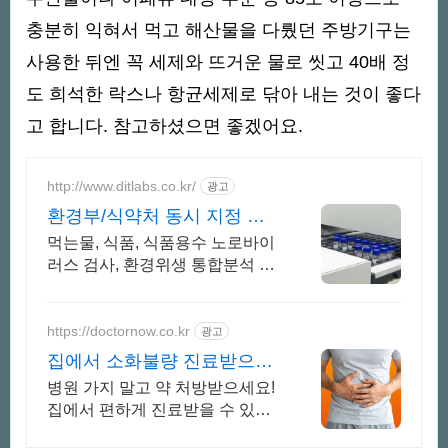
충분히 익혀서 먹고 해산물을 다뤘던 주방기구는
사용한 뒤엔 꼭 세제와 뜨거운 물로 씻고 40배 정
도 희석한 락스나 항균세제로 닦아 내는 것이 좋다
고 합니다. 참고하셨으면 좋겠어요.
http://www.ditlabs.co.kr/
광고
환경부/식약처 동시 지정 노
로바이러스 검사기관
먹는물, 식품, 식품용수 노로바이
러스 검사, 환경위생 통합분석 가
능
https://doctornow.co.kr
광고
집에서 소화불량 진료받으세
요 365일 24시간 진료가능
병원 가지 말고 약 처방받으세요!
집에서 편하게 진료받을 수 있어
요!