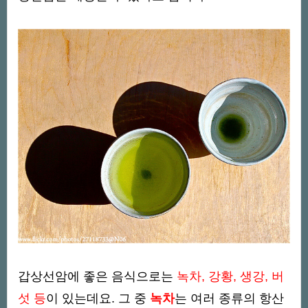
갑상선암에 좋은 음식으로는
녹차, 강황, 생강, 버
섯 등
이 있는데요. 그 중
녹차
는 여러 종류의 항산