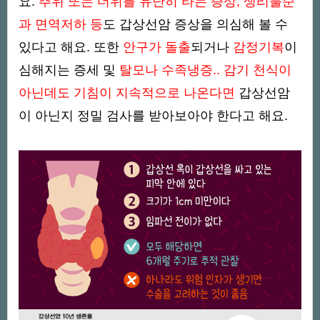
요.
추위 또는 더위를 유난히 타는 증상, 생리불순
과 면역저하 등
도 갑상선암 증상을 의심해 볼 수
있다고 해요. 또한
안구가 돌출
되거나
감정기복
이
심해지는 증세 및
탈모나 수족냉증.. 감기 천식이
아닌데도 기침이 지속적으로 나온다면
갑상선암
이 아닌지 정밀 검사를 받아보아야 한다고 해요.