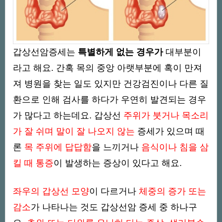
갑상선암증세는
특별하게 없는 경우가
대부분이
라고 해요. 간혹 목의 중앙 아랫부분에 혹이 만져
져 병원을 찾는 일도 있지만 건강검진이나 다른 질
환으로 인해 검사를 하다가 우연히 발견되는 경우
가 많다고 하는데요. 갑상선
주위가 붓거나 목소리
가 잘 쉬며 말이 잘 나오지 않는
증세가 있으며 때
론
목 주위에 답답함
을 느끼거나
음식이나 침을 삼
킬 때
통증
이 발생하는 증상이 있다고 해요.
좌우의 갑상선 모양
이 다르거나
체중의 증가 또는
감소
가 나타나는 것도 갑상선암 증세 중 하나구