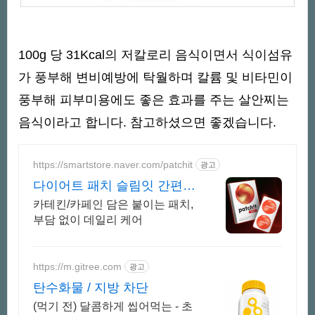
100g 당 31Kcal의 저칼로리 음식이면서 식이섬유
가 풍부해 변비예방에 탁월하며 칼륨 및 비타민이
풍부해 피부미용에도 좋은 효과를 주는 살안찌는
음식이라고 합니다. 참고하셨으면 좋겠습니다.
https://smartstore.naver.com/patchit
광고
다이어트 패치 슬림잇 간편한
다이어트 슬림잇
카테킨/카페인 담은 붙이는 패치,
부담 없이 데일리 케어
https://m.gitree.com
광고
탄수화물 / 지방 차단
(먹기 전) 달콤하게 씹어먹는 - 초