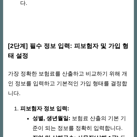
다.
[2단계] 필수 정보 입력: 피보험자 및 가입 형
태 설정
가장 정확한 보험료를 산출하고 비교하기 위해 개
인 정보를 입력하고 기본적인 가입 형태를 결정합
니다.
피보험자 정보 입력:
성별, 생년월일:
보험료 산출의 기본 기
준이 되는 정보를 정확히 입력합니다.