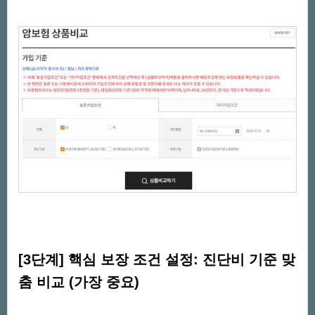
[3단계] 핵심 보장 조건 설정: 진단비 기준 맞
춤 비교 (가장 중요)