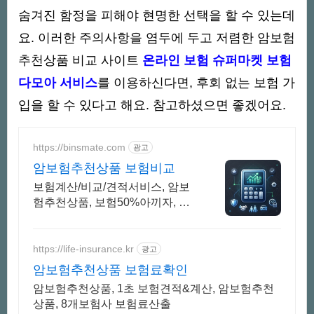
숨겨진 함정을 피해야 현명한 선택을 할 수 있는데
요.
이러한 주의사항을 염두에 두고
저렴한 암보험
추천상품 비교 사이트
온라인 보험 슈퍼마켓 보험
다모아 서비스
를 이용하신다면, 후회 없는 보험 가
입을 할 수 있다고 해요. 참고하셨으면 좋겠어요.
https://binsmate.com
광고
암보험추천상품 보험비교
보험계산/비교/견적서비스, 암보
험추천상품, 보험50%아끼자, 암
보험추천상품 알뜰살뜰 가성비
보험 찾기, 보험 가입의 시작은 내
보험료계산이 먼저!
https://life-insurance.kr
광고
암보험추천상품 보험료확인
암보험추천상품, 1초 보험견적&계산, 암보험추천
상품, 8개보험사 보험료산출