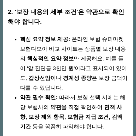
2. '보장 내용의 세부 조건'은 약관으로 확인
해야 합니다.
핵심 요약 정보 제공:
온라인 보험 슈퍼마켓
보험다모아 비교 사이트는 상품별 보장 내용
의
핵심적인 요약 정보
만 제공해요. 예를 들
어 '암 진단금 3천만 원'이라고 표시되어 있어
도,
갑상선암이나 경계성 종양
은 보장 금액이
다를 수 있답니다.
약관 필수 확인:
따라서 보험 선택 시에는 해
당 보험사의
약관
을 직접 확인하여
면책 사
항, 보장 제외 항목, 보험금 지급 조건, 감액
기간
등을 꼼꼼히 파악해야 합니다.