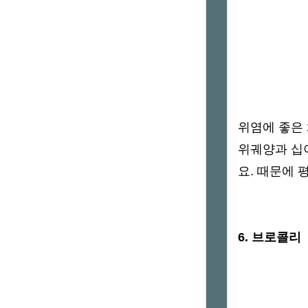
위염에 좋은 
위궤양과 십
요. 때문에 
6. 브로콜리