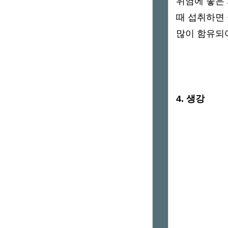
위염에 좋은
때 섭취하면
많이 함유되어
4. 생강