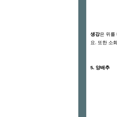
생강
은 위를
요. 또한
소화
5. 양배추