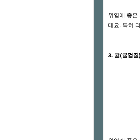
위염에 좋은
데요. 특히
3. 귤(귤껍질