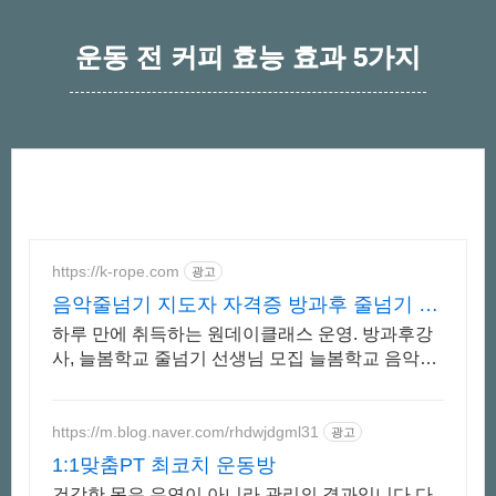
운동 전 커피 효능 효과 5가지
https://k-rope.com
광고
음악줄넘기 지도자 자격증 방과후 줄넘기 지
도자 양성
하루 만에 취득하는 원데이클래스 운영. 방과후강
사, 늘봄학교 줄넘기 선생님 모집 늘봄학교 음악줄
넘기 강사 자격 연수. 지도자 자격증 취득. 강사 활
동을 시작하세요
https://m.blog.naver.com/rhdwjdgml31
광고
1:1맞춤PT 최코치 운동방
건강한 몸은 우연이 아니라 관리의 결과입니다 다