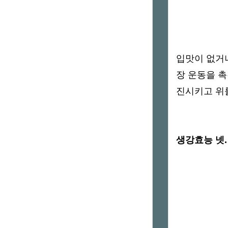
입맛이 없거
장 운동을 
진시키고 위
생강효능 넷.